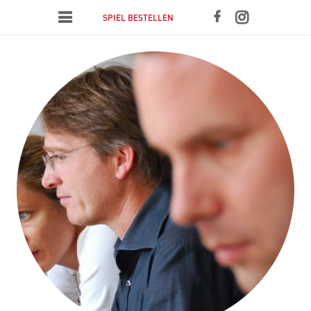
SPIEL BESTELLEN
white heart
ICH DU WIR
Blog
Impressum